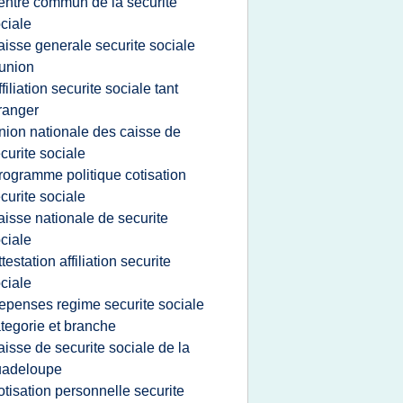
entre commun de la securite
ciale
aisse generale securite sociale
union
ffiliation securite sociale tant
ranger
nion nationale des caisse de
curite sociale
rogramme politique cotisation
curite sociale
aisse nationale de securite
ciale
ttestation affiliation securite
ciale
epenses regime securite sociale
tegorie et branche
aisse de securite sociale de la
uadeloupe
otisation personnelle securite