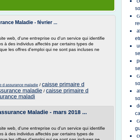
c
so
c
nce Maladie - février ...
re
a
ite web, d'une entreprise ou d'un service qui identifie
et
 à des individus affectés par certains types de
u
ue les offres d'emploi qui ne sont pas incluses ne
se
p
se
c
so
caisse primaire d
/
ire d assurance maladie
ssurance maladie
caisse primaire d
a
/
surance maladi
so
d
assurance Maladie - mars 2018 ...
ca
c
site web, d'une entreprise ou d'un service qui identifie
g
 à des individus affectés par certains types de
c
ue les offres d'emploi qui ne sont pas incluses ne