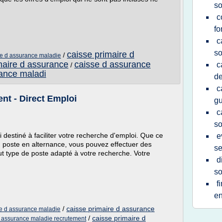
so
c
fo
c
so
caisse primaire d
/
ire d assurance maladie
maire d assurance
caisse d assurance
c
/
rance maladi
de
c
nt - Direct Emploi
g
c
so
i destiné à faciliter votre recherche d'emploi. Que ce
e
n poste en alternance, vous pouvez effectuer des
se
t type de poste adapté à votre recherche. Votre
d
so
f
en
/
caisse primaire d assurance
ire d assurance maladie
/
caisse primaire d
d assurance maladie recrutement