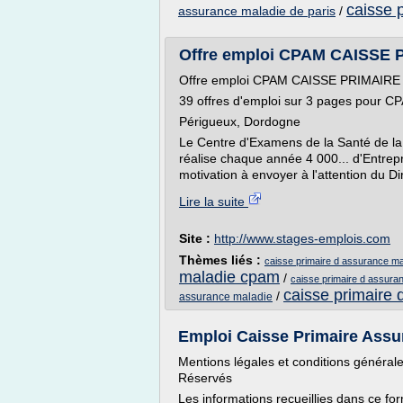
caisse 
assurance maladie de paris
/
Offre emploi CPAM CAISS
Offre emploi CPAM CAISSE PRIMAI
39 offres d'emploi sur 3 pages pou
Périgueux, Dordogne
Le Centre d'Examens de la Santé de l
réalise chaque année 4 000... d'Entrepr
motivation à envoyer à l'attention du Dir
Lire la suite
Site :
http://www.stages-emplois.com
Thèmes liés :
caisse primaire d assurance m
maladie cpam
/
caisse primaire d assura
caisse primaire
/
assurance maladie
Emploi Caisse Primaire Assu
Mentions légales et conditions générales
Réservés
Les informations recueillies dans ce for