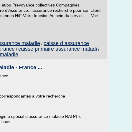
té et/ou Prévoyance collectives Compagnies
re d'Assurance...'assurance recherche pour son client
onnes H/F Votre fonction Au sein du service... - Voir...
assurance maladie
caisse d assurance
/
surance
caisse primaire assurance maladi
/
/
 maladie
adie - France ...
rance
 correspondantes à votre recherche
régime spécial d'assurance maladie RATP) le
 sous...
.