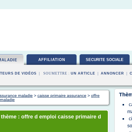
AFFILIATION
SECURITE SOCIALE
MALADIE
TEURS DE VIDÉOS
| SOUMETTRE :
UN ARTICLE
|
ANNONCER
|
Thèm
assurance maladie
>
caisse primaire assurance
>
offre
 maladie
c
ma
 thème : offre d emploi caisse primaire d
c
so