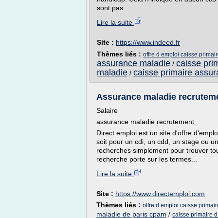
sont pas...
Lire la suite
Site :
https://www.indeed.fr
Thèmes liés :
offre d emploi caisse prima
assurance maladie
caisse pri
/
maladie
caisse primaire assu
/
Assurance maladie recruteme
Salaire
assurance maladie recrutement
Direct emploi est un site d'offre d'emplo
soit pour un cdi, un cdd, un stage ou u
recherches simplement pour trouver tou
recherche porte sur les termes...
Lire la suite
Site :
https://www.directemploi.com
Thèmes liés :
offre d emploi caisse prima
maladie de paris cpam
/
caisse primaire 