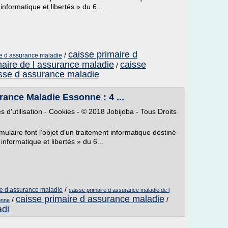
nformatique et libertés » du 6...
caisse primaire d
/
ire d assurance maladie
maire de l assurance maladie
caisse
/
sse d assurance maladie
ance Maladie Essonne : 4 ...
 d'utilisation - Cookies - © 2018 Jobijoba - Tous Droits
mulaire font l'objet d'un traitement informatique destiné
nformatique et libertés » du 6...
/
ire d assurance maladie
caisse primaire d assurance maladie de l
caisse primaire d assurance maladie
/
/
onne
adi