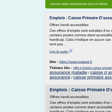
Aucune vidéo sélectionnée pour ce thème
Emplois : Caisse Primaire D'assura
Offres handi-accessibles
Ces offres d'emploi sont extraites d'un s
certains postes comme étant accessibles
handicap. Cela n'indique en aucun cas q
sont pas...
Lire la suite
Site :
https://www.indeed.fr
Thèmes liés :
offre d emploi caisse prima
assurance maladie
caisse d a
/
assurance
caisse primaire as
/
Emplois : Caisse Primaire D'
Offres handi-accessibles
Ces offres d'emploi sont extraites d'un 
certains postes comme étant accessibles
handicap. Cela n'indique en aucun cas q