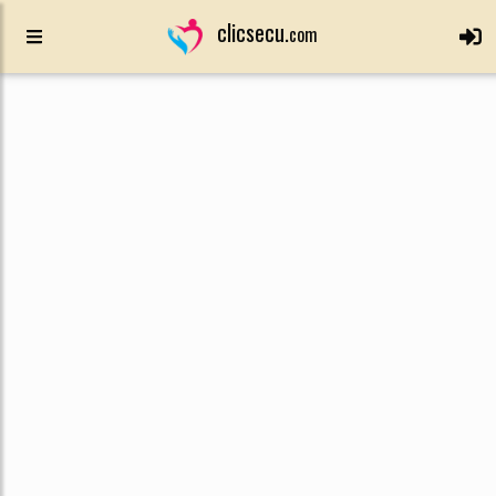
clicsecu.
com