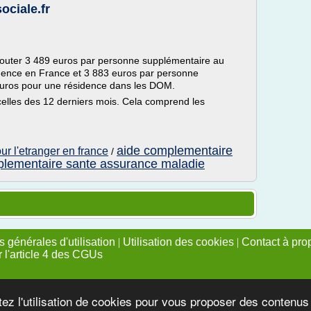
ociale.fr
ajouter 3 489 euros par personne supplémentaire au
dence en France et 3 883 euros par personne
euros pour une résidence dans les DOM.
elles des 12 derniers mois. Cela comprend les
aide complementaire
r l'etranger en france
/
lementaire sante assurance maladie
 générales d'utilisation
|
Utilisation des cookies
|
Contact à pro
r l'article 4 des CGUs
tez l'utilisation de cookies pour vous proposer des contenu