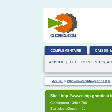
CLICSECU.COM
COMPLEMENTAIRE
CAISSE 
SANTE
ACCUEIL
| CLASSEMENT :
SITES
,
AU
Accueil
>
http://www.cibtp-grandest.fr
Site : http://www.cibtp-grandest.f
Classement : 390 / 780
3 articles sélectionnés