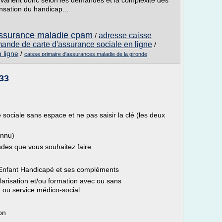
n varient donc selon les demandes et la complexité des
nsation du handicap...
assurance maladie cpam
adresse caisse
/
ande de carte d'assurance sociale en ligne
/
 ligne
/
caisse primaire d'assurances maladie de la gironde
h33
é sociale sans espace et ne pas saisir la clé (les deux
onnu)
ndes que vous souhaitez faire
'Enfant Handicapé et ses compléments
arisation et/ou formation avec ou sans
ou service médico-social
on