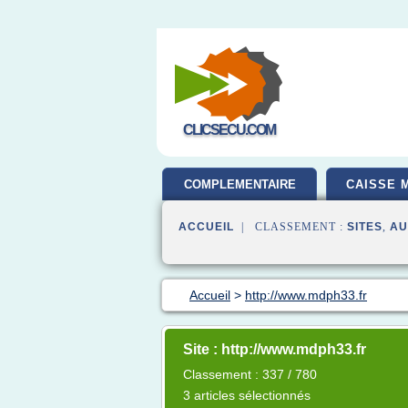
CLICSECU.COM
COMPLEMENTAIRE
CAISSE 
SANTE
ACCUEIL
| CLASSEMENT :
SITES
,
AU
Accueil
>
http://www.mdph33.fr
Site : http://www.mdph33.fr
Classement : 337 / 780
3 articles sélectionnés