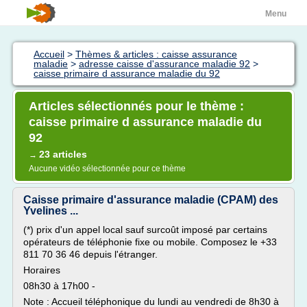
Menu
Accueil
>
Thèmes & articles : caisse assurance
maladie
>
adresse caisse d'assurance maladie 92
>
caisse primaire d assurance maladie du 92
Articles sélectionnés pour le thème :
caisse primaire d assurance maladie du
92
23 articles
→
Aucune vidéo sélectionnée pour ce thème
Caisse primaire d'assurance maladie (CPAM) des
Yvelines ...
(*) prix d'un appel local sauf surcoût imposé par certains
opérateurs de téléphonie fixe ou mobile. Composez le +33
811 70 36 46 depuis l'étranger.
Horaires
08h30 à 17h00 -
Note : Accueil téléphonique du lundi au vendredi de 8h30 à