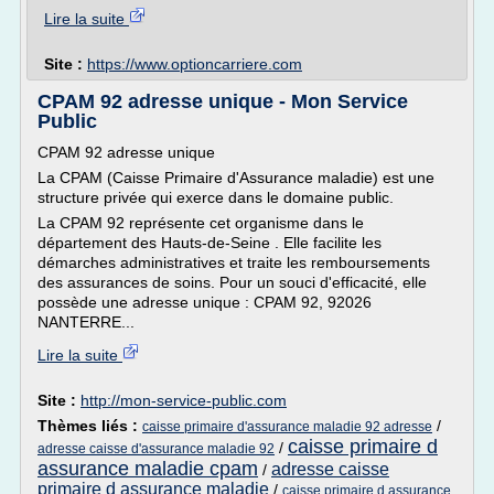
Lire la suite
Site :
https://www.optioncarriere.com
CPAM 92 adresse unique - Mon Service
Public
CPAM 92 adresse unique
La CPAM (Caisse Primaire d'Assurance maladie) est une
structure privée qui exerce dans le domaine public.
La CPAM 92 représente cet organisme dans le
département des Hauts-de-Seine . Elle facilite les
démarches administratives et traite les remboursements
des assurances de soins. Pour un souci d'efficacité, elle
possède une adresse unique : CPAM 92, 92026
NANTERRE...
Lire la suite
Site :
http://mon-service-public.com
Thèmes liés :
/
caisse primaire d'assurance maladie 92 adresse
caisse primaire d
/
adresse caisse d'assurance maladie 92
assurance maladie cpam
adresse caisse
/
primaire d assurance maladie
/
caisse primaire d assurance