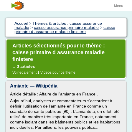
Menu
Accueil
>
Thèmes & articles : caisse assurance
maladie
>
caisse assurance primaire maladie
>
caisse
primaire d assurance maladie finistere
Articles sélectionnés pour le thème :
caisse primaire d assurance maladie
finistere
3 articles
→
Voir également
1 Vidéos
pour ce thème
Amiante — Wikipédia
Article détaillé : Affaire de l'amiante en France .
Aujourd'hui, analystes et commentateurs s'accordent à
définir l'utilisation de l'amiante en France comme un
scandale de santé publique [90] . L'amiante a, en effet, été
utilisé de manière très importante en France, notamment
comme isolant dans les bâtiments publics et les habitations
individuelles. Par ailleurs, les pouvoirs publics...