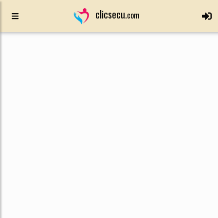
clicsecu.
com