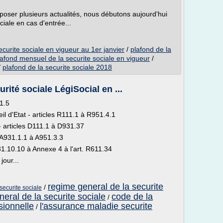
oposer plusieurs actualités, nous débutons aujourd'hui
ciale en cas d'entrée...
curite sociale en vigueur au 1er janvier
/
plafond de la
lafond mensuel de la securite sociale en vigueur
/
/
plafond de la securite sociale 2018
rité sociale LégiSocial en ...
61.5
il d'Etat - articles R111.1 à R951.4.1
- articles D111.1 à D931.37
s A931.1.1 à A951.3.3
31.10.10 à Annexe 4 à l'art. R611.34
jour...
regime general de la securite
/
 securite sociale
eral de la securite sociale
code de la
/
sionnelle
l'assurance maladie securite
/