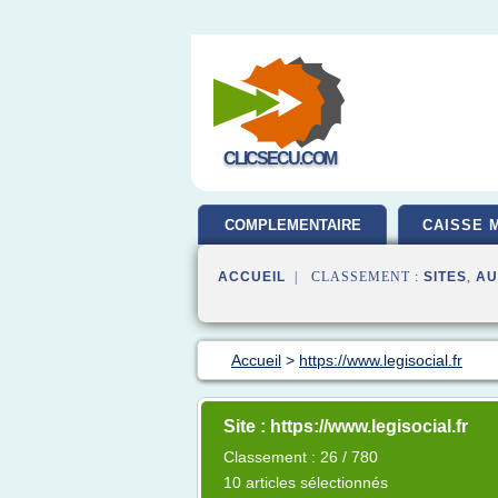
CLICSECU.COM
COMPLEMENTAIRE
CAISSE 
SANTE
ACCUEIL
| CLASSEMENT :
SITES
,
AU
Accueil
>
https://www.legisocial.fr
Site : https://www.legisocial.fr
Classement : 26 / 780
10 articles sélectionnés