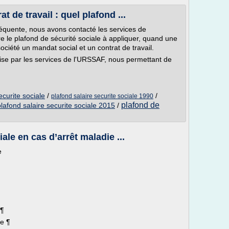
 de travail : quel plafond ...
réquente, nous avons contacté les services de
re le plafond de sécurité sociale à appliquer, quand une
iété un mandat social et un contrat de travail.
ise par les services de l'URSSAF, nous permettant de
curite sociale
/
/
plafond salaire securite sociale 1990
plafond de
plafond salaire securite sociale 2015
/
ale en cas d’arrêt maladie ...
e
 ¶
ve ¶