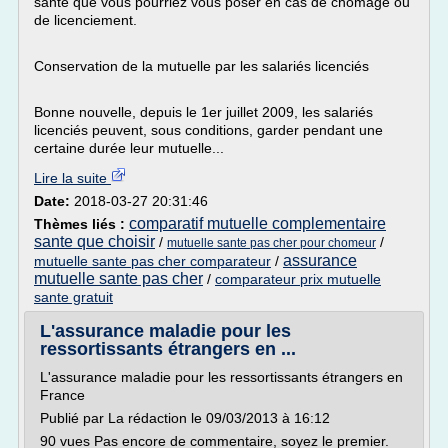
santé que vous pourriez vous poser en cas de chômage ou
de licenciement.
Conservation de la mutuelle par les salariés licenciés
Bonne nouvelle, depuis le 1er juillet 2009, les salariés
licenciés peuvent, sous conditions, garder pendant une
certaine durée leur mutuelle...
Lire la suite
Date:
2018-03-27 20:31:46
comparatif mutuelle complementaire
Thèmes liés :
sante que choisir
/
/
mutuelle sante pas cher pour chomeur
assurance
mutuelle sante pas cher comparateur
/
mutuelle sante pas cher
/
comparateur prix mutuelle
sante gratuit
L'assurance maladie pour les
ressortissants étrangers en ...
L'assurance maladie pour les ressortissants étrangers en
France
Publié par La rédaction le 09/03/2013 à 16:12
90 vues Pas encore de commentaire, soyez le premier.