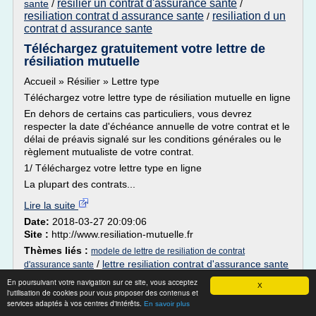
resilier un contrat d'assurance sante
sante
/
/
resiliation contrat d assurance sante
resiliation d un
/
contrat d assurance sante
Téléchargez gratuitement votre lettre de
résiliation mutuelle
Accueil » Résilier » Lettre type
Téléchargez votre lettre type de résiliation mutuelle en ligne
En dehors de certains cas particuliers, vous devrez
respecter la date d'échéance annuelle de votre contrat et le
délai de préavis signalé sur les conditions générales ou le
règlement mutualiste de votre contrat.
1/ Téléchargez votre lettre type en ligne
La plupart des contrats...
Lire la suite
Date:
2018-03-27 20:09:06
Site :
http://www.resiliation-mutuelle.fr
Thèmes liés :
modele de lettre de resiliation de contrat
/
lettre resiliation contrat d'assurance sante
d'assurance sante
resilier un contrat d'assurance sante
resiliation
/
/
En poursuivant votre navigation sur ce site, vous acceptez
X
contrat d assurance sante
resiliation d un contrat d
/
l'utilisation de cookies pour vous proposer des contenus et
assurance sante
services adaptés à vos centres d'intérêts.
En savoir plus