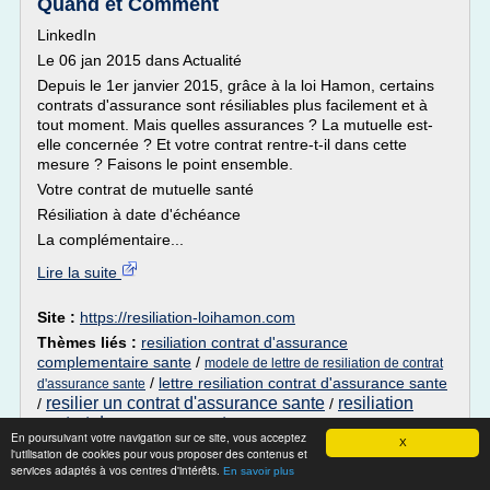
Quand et Comment
LinkedIn
Le 06 jan 2015 dans Actualité
Depuis le 1er janvier 2015, grâce à la loi Hamon, certains
contrats d'assurance sont résiliables plus facilement et à
tout moment. Mais quelles assurances ? La mutuelle est-
elle concernée ? Et votre contrat rentre-t-il dans cette
mesure ? Faisons le point ensemble.
Votre contrat de mutuelle santé
Résiliation à date d'échéance
La complémentaire...
Lire la suite
Site :
https://resiliation-loihamon.com
Thèmes liés :
resiliation contrat d'assurance
complementaire sante
/
modele de lettre de resiliation de contrat
/
lettre resiliation contrat d'assurance sante
d'assurance sante
resilier un contrat d'assurance sante
resiliation
/
/
contrat d assurance sante
En poursuivant votre navigation sur ce site, vous acceptez
X
l'utilisation de cookies pour vous proposer des contenus et
Résilier une mutuelle, droits et démarches
services adaptés à vos centres d'intérêts.
En savoir plus
- Navi Mutuelle