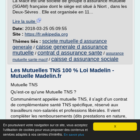
La Macif est une société de groupe d'assurance mutuelle
(SGAM) française dont le siège est situé à Niort , dans les
Deux-Sèvres . Elle est organisée en 11...
Lire la suite
Date:
2018-03-25 05:09:55
Site :
https://fr.wikipedia.org
societe mutuelle d assurance
Thèmes liés :
caisse generale d assurance
generale
/
mutuelle
contrat d assurance sante
/
/
assurance
caisse d assurance sociale
/
mutuelle sante macif
Les Mutuelles TNS 100 % Loi Madelin -
Mutuelle Madelin.fr
Mutuelle TNS
Qu'est-ce qu'une Mutuelle TNS ?
Communément appelée mutuelle TNS, il s'agit d'un contrat
de complémentaire santé TNS spécifique, réservé aux
travailleurs non-salariés et professions libérales. Il vient
compléter les remboursements (dits prestations en nature,
frais hospitalier, honoraires, dentaire, optique,...) de
En poursuivant votre navigation sur ce site, vous acceptez
l'assurance maladie obligatoire, en partie ou en totalité...
X
l'utilisation de cookies pour vous proposer des contenus et
services adaptés à vos centres d'intérêts.
En savoir plus
Lire la suite