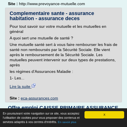
Site :
http://www.prevoyance-mutuelle.com
Complementaire sante - assurance
habitation - assurance deces
Pour tout savoir sur votre mutuelle et les mutuelles en
général
A quoi sert une mutuelle de santé ?
Une mutuelle santé sert à vous faire rembourser les frais de
santé non remboursés par la Sécurité Sociale. Elle vient
après le remboursement de la Sécurité Sociale. Les
mutuelles peuvent intervenir sur deux types de prestations,
après
les régimes d'Assurances Maladie :
1- Les...
Lire la suite
Site :
eca-assurances.com
Offre emploi CAISSE PRIMAIRE ASSURANCE
MALADIE
En poursuivant votre navigation sur ce site, vous acceptez
X
l'utilisation de cookies pour vous proposer des contenus et
Offre emploi CAISSE PRIMAIRE ASSURANCE MALADIE
services adaptés à vos centres d'intérêts.
En savoir plus