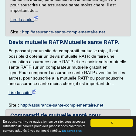
pour souscrire une assurance sante moins chere, il est
important de...
Lire la suite
Site :
http://assurance-sante-complementaire.net
Devis mutuelle RATP.Mutuelle sante RATP.
En passant par un site de comparatif mutuelle ratp , il est
possible d obtenir un devis mutuelle RATP, de faire une
simulation assurance sante RATP et de choisir votre mutuelle
sante RATP sur un comparateur mutuelle gratuit en
ligne.Pour comparer l assurance sante RATP avec toutes les
autres, pour souscrire a la mutuelle RATP ou pour souscrire
une assurance sante moins chere, il est important de...
Lire la suite
Site :
http://assurance-sante-complementaire.net
Comparatif de mutuelle santé pour
particulier et salariés ...
En poursuivant votre navigation sur ce site, vous acceptez
X
l'utilisation de cookies pour vous proposer des contenus et
Profitez de nos outils en ligne pour comparer votre mutuelle
services adaptés à vos centres d'intérêts.
En savoir plus
santé et couvrir au mieux les dépenses dentaires des