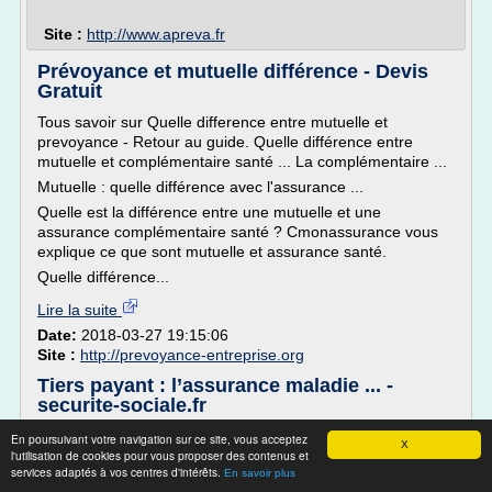
Site :
http://www.apreva.fr
Prévoyance et mutuelle différence - Devis
Gratuit
Tous savoir sur Quelle difference entre mutuelle et
prevoyance - Retour au guide. Quelle différence entre
mutuelle et complémentaire santé ... La complémentaire ...
Mutuelle : quelle différence avec l'assurance ...
Quelle est la différence entre une mutuelle et une
assurance complémentaire santé ? Cmonassurance vous
explique ce que sont mutuelle et assurance santé.
Quelle différence...
Lire la suite
Date:
2018-03-27 19:15:06
Site :
http://prevoyance-entreprise.org
Tiers payant : l’assurance maladie ... -
securite-sociale.fr
29/02/2016 - A la une sur le portail - Maladie
En poursuivant votre navigation sur ce site, vous acceptez
X
l'utilisation de cookies pour vous proposer des contenus et
Tiers payant : l'assurance maladie et les complémentaires
services adaptés à vos centres d'intérêts.
En savoir plus
santé présentent leur rapport commun