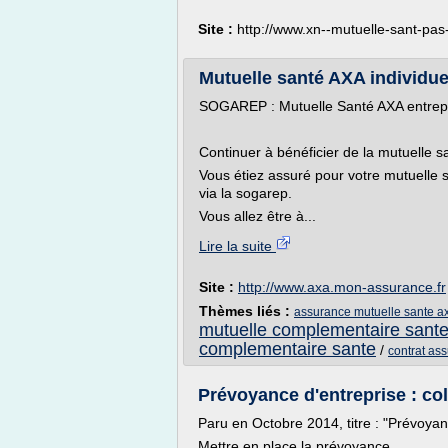
Site :
http://www.xn--mutuelle-sant-pa
Mutuelle santé AXA individue
SOGAREP : Mutuelle Santé AXA entrepris
Continuer à bénéficier de la mutuelle 
Vous étiez assuré pour votre mutuelle s
via la sogarep.
Vous allez être à...
Lire la suite
Site :
http://www.axa.mon-assurance.fr
Thèmes liés :
assurance mutuelle sante a
mutuelle complementaire sante
complementaire sante
/
contrat as
Prévoyance d'entreprise : coll
Paru en Octobre 2014, titre : "Prévoyance
Mettre en place la prévoyance