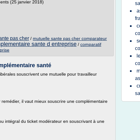
ents (25 janvier 2018)
sa
a
fr
c
co
ante pas cher
/
mutuelle sante pas cher comparateur
s
plementaire sante d entreprise
/
comparatif
co
prise
l
co
omplémentaire santé
m
bérales souscrivent une mutuelle pour travailleur
as
c
sa
 remédier, il vaut mieux souscrire une complémentaire
ou intégral du ticket modérateur en souscrivant à une