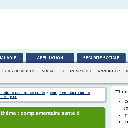
MALADIE
AFFILIATION
SECURITE SOCIALE
TEURS DE VIDÉOS
| SOUMETTRE :
UN ARTICLE
|
ANNONCER
|
Thèm
mentaire assurance sante
>
complementaire sante
entreprise
c
co
e thème : complementaire sante d
m
c