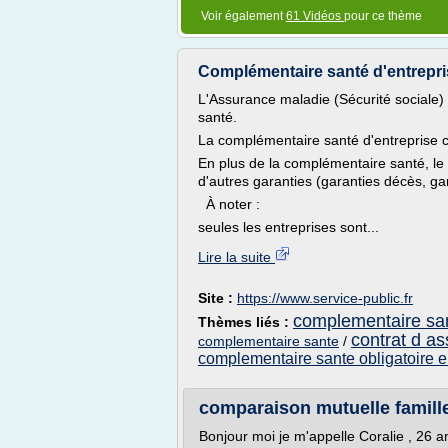
Voir également
61 Vidéos
pour ce thème
Complémentaire santé d'entrepris
L'Assurance maladie (Sécurité social
santé.
La complémentaire santé d'entreprise c
En plus de la complémentaire santé, le d
d'autres garanties (garanties décès, ga
À noter :
seules les entreprises sont...
Lire la suite
Site :
https://www.service-public.fr
complementaire san
Thèmes liés :
contrat d a
complementaire sante
/
complementaire sante obligatoire e
comparaison mutuelle famill
Bonjour moi je m'appelle Coralie , 26 a