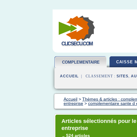
CLICSECU.COM
CAISSE 
COMPLEMENTAIRE
SANTE
ACCUEIL
| CLASSEMENT :
SITES
,
AU
Accueil
>
Thèmes & articles : comple
entreprise
>
complementaire sante d 
Articles sélectionnés pour l
entreprise
524 articles
→