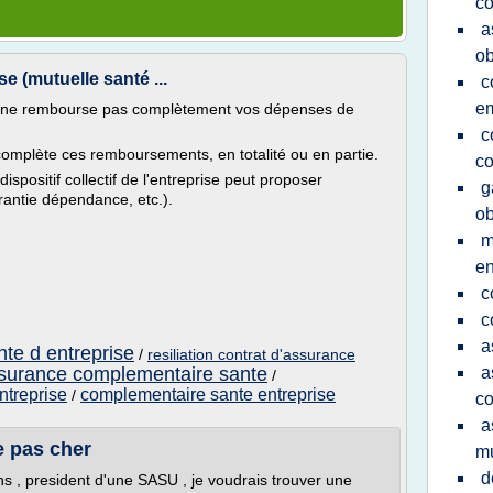
co
a
ob
e (mutuelle santé ...
c
e
e) ne rembourse pas complètement vos dépenses de
c
omplète ces remboursements, en totalité ou en partie.
co
ispositif collectif de l'entreprise peut proposer
g
rantie dépendance, etc.).
ob
m
en
c
c
a
te d entreprise
/
resiliation contrat d'assurance
ssurance complementaire sante
a
/
ntreprise
complementaire sante entreprise
/
co
a
e pas cher
mu
d
ns , president d'une SASU , je voudrais trouver une