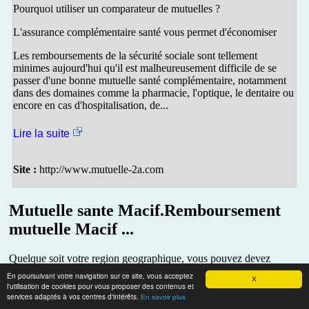
Pourquoi utiliser un comparateur de mutuelles ?
L'assurance complémentaire santé vous permet d'économiser
Les remboursements de la sécurité sociale sont tellement
minimes aujourd'hui qu'il est malheureusement difficile de se
passer d'une bonne mutuelle santé complémentaire, notamment
dans des domaines comme la pharmacie, l'optique, le dentaire ou
encore en cas d'hospitalisation, de...
Lire la suite
Site :
http://www.mutuelle-2a.com
Mutuelle sante Macif.Remboursement
mutuelle Macif ...
Quelque soit votre region geographique, vous pouvez devez
demander un devis mutuelle sante Macif en ligne, obtenir la grille
En poursuivant votre navigation sur ce site, vous acceptez
X
remboursements Macif et connaitre les plafonds remboursement de
l'utilisation de cookies pour vous proposer des contenus et
la complementaire sante Macif.
services adaptés à vos centres d'intérêts.
En savoir plus