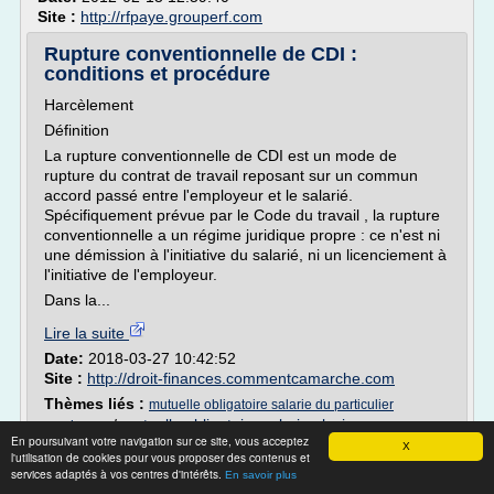
Site :
http://rfpaye.grouperf.com
Rupture conventionnelle de CDI :
conditions et procédure
Harcèlement
Définition
La rupture conventionnelle de CDI est un mode de
rupture du contrat de travail reposant sur un commun
accord passé entre l'employeur et le salarié.
Spécifiquement prévue par le Code du travail , la rupture
conventionnelle a un régime juridique propre : ce n'est ni
une démission à l'initiative du salarié, ni un licenciement à
l'initiative de l'employeur.
Dans la...
Lire la suite
Date:
2018-03-27 10:42:52
Site :
http://droit-finances.commentcamarche.com
Thèmes liés :
mutuelle obligatoire salarie du particulier
/
mutuelle obligatoire salarie plusieurs
employeur
En poursuivant votre navigation sur ce site, vous acceptez
mutuelle d entreprise obligatoire
employeurs
/
/
X
l'utilisation de cookies pour vous proposer des contenus et
mutuelle obligatoire entreprise moins de 10 salaries
/
services adaptés à vos centres d'intérêts.
En savoir plus
complementaire sante d entreprise