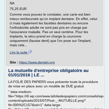
NA
75,25 EUR
Comme vous pouvez le constater, une carie est bien
mieux remboursée qu'un implant dentaire. En effet, celui-
ci mais également les facettes dentaires ou encore
l'orthodontie adulte ne sont pas pris en charge par
l'assurance maladie. Pas un seul centime. Pour les
implants, la sécu prend en charge la couronne
uniquement (fausse dent) que l'on pose sur l'implant,
mais cela...
Lire la suite
Site :
https://www.dentaly.org
La mutuelle d'entreprise obligatoire au
01/01/2016 | LE ...
LA FOLIE DES PAPIERS vous présente toute la procédure
de mise en place avec un modèle de DUE gratuit.
" data-medium-
file="https://i0.wp.com/www.lafoliedespapiers.com/conseils/wp-
content/uploads/2015/07/Post-_-MUTUELLE.png?
fit=300%2C157&ssl=1" data-large-