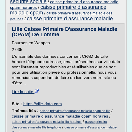
securite sociale
/
caisse primaire d assurance maladie
caisse primaire d assurance
cpam horaires
/
maladie cpam
/
caisse primaire d assurance maladie des
caisse primaire d assurance maladie
/
yvelines
Lille Caisse Primaire D'assurance Maladie
(CPAM) De Lomme
Fournes en Weppes
2.035
L'ensemble des données concernant CPAM de Lille
horaire téléphone adresse, email présentées sur ville data
sont librement reproductibles et réutilisables que ce soit
pour une utilisation privée ou professionnelle, nous vous
remercions cependant de faire un lien vers notre site ou
d'être...
Lire la suite
Site :
https://ville-data.com
Thèmes liés :
/
caisse primaire d'assurance maladie cpam de lille
caisse primaire d assurance maladie cpam horaires
/
/
caisse primaire d'assurance maladie lille horaires
caisse primaire
/
d'assurance maladie lille telephone
caisse primaire d'assurance maladie