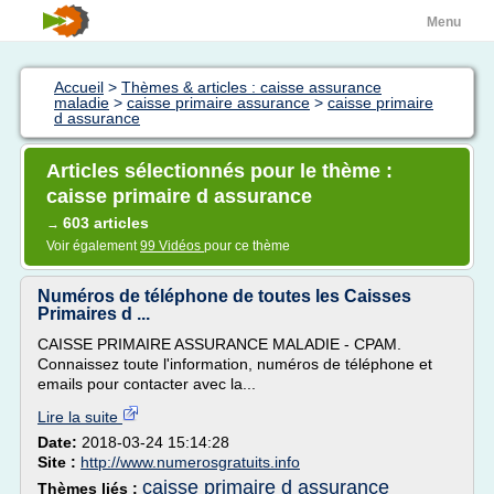
Menu
Accueil
>
Thèmes & articles : caisse assurance
maladie
>
caisse primaire assurance
>
caisse primaire
d assurance
Articles sélectionnés pour le thème :
caisse primaire d assurance
603 articles
→
Voir également
99 Vidéos
pour ce thème
Numéros de téléphone de toutes les Caisses
Primaires d ...
CAISSE PRIMAIRE ASSURANCE MALADIE - CPAM.
Connaissez toute l'information, numéros de téléphone et
emails pour contacter avec la...
Lire la suite
Date:
2018-03-24 15:14:28
Site :
http://www.numerosgratuits.info
caisse primaire d assurance
Thèmes liés :