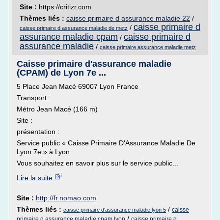
Site :
https://critizr.com
Thèmes liés :
caisse primaire d assurance maladie 22
/
caisse primaire d
/
caisse primaire d assurance maladie de metz
assurance maladie cpam
caisse primaire d
/
assurance maladie
/
caisse primaire assurance maladie metz
Caisse primaire d'assurance maladie
(CPAM) de Lyon 7e ...
5 Place Jean Macé 69007 Lyon France
Transport :
Métro Jean Macé (166 m)
Site :
présentation :
Service public « Caisse Primaire D'Assurance Maladie De
Lyon 7e » à Lyon
Vous souhaitez en savoir plus sur le service public...
Lire la suite
Site :
http://fr.nomao.com
Thèmes liés :
/
caisse
caisse primaire d'assurance maladie lyon 5
/
primaire d assurance maladie cpam lyon
caisse primaire d