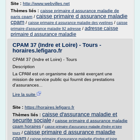
Site :
http://www.webvilles.net
Thèmes liés :
caisse primaire d assurance maladie de
caisse primaire d assurance maladie
paris cpam
/
cpam
/
/
caisse primaire d assurance maladie des yvelines
caisse
adresse caisse
/
primaire d'assurance maladie 92 adresse
primaire d assurance maladie
CPAM 37 (Indre et Loire) - Tours -
horaires.lefigaro.fr
CPAM 37 (Indre et Loire) - Tours
Description
La CPAM est un organisme de santé exerçant une
mission de service public qui fournit des prestations
d'assurances...
Lire la suite
Site :
https://horaires.lefigaro.fr
caisse d'assurance maladie et
Thèmes liés :
securite sociale
/
caisse primaire d assurance maladie
cpam horaires
/
caisse primaire d'assurance maladie d'indre et loire
caisse primaire d assurance maladie
/
tours
cpam
/
caisse primaire d'assurance maladie d'indre et loire