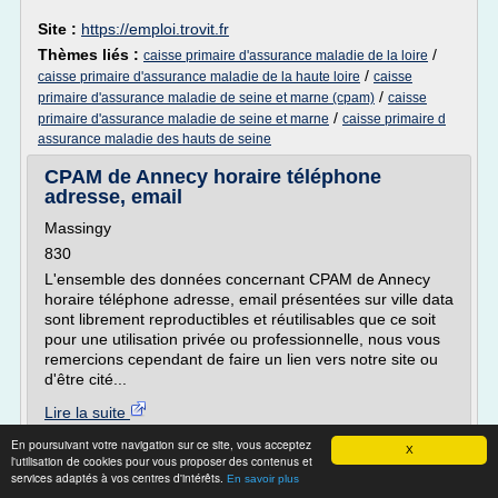
Site :
https://emploi.trovit.fr
Thèmes liés :
/
caisse primaire d'assurance maladie de la loire
/
caisse primaire d'assurance maladie de la haute loire
caisse
/
primaire d'assurance maladie de seine et marne (cpam)
caisse
/
primaire d'assurance maladie de seine et marne
caisse primaire d
assurance maladie des hauts de seine
CPAM de Annecy horaire téléphone
adresse, email
Massingy
830
L'ensemble des données concernant CPAM de Annecy
horaire téléphone adresse, email présentées sur ville data
sont librement reproductibles et réutilisables que ce soit
pour une utilisation privée ou professionnelle, nous vous
remercions cependant de faire un lien vers notre site ou
d'être cité...
Lire la suite
En poursuivant votre navigation sur ce site, vous acceptez
X
Site :
https://ville-data.com
l'utilisation de cookies pour vous proposer des contenus et
services adaptés à vos centres d'intérêts.
En savoir plus
Thèmes liés :
caisse primaire d assurance maladie cpam