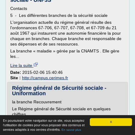
sociale - UNF3S
Contacts
5 - Les différentes branches de la sécurité sociale
L'organisation actuelle du régime général résulte des
l'ordonnances 67-706, 67-707, 67-708, et 67-709 du 21
août 1967 qui instaurent une autonomie financière la pour
chaque en branches. Chaque branche est responsable de
ses dépenses et de ses ressources.
La branche « maladie » gérée par la CNAMTS . Elle gère
les...
Lire la suite
Date:
2015-02-06 15:40:46
Site :
http://campus.cerimes.fr
Régime général de Sécurité sociale -
Uniformation
la branche Recouvrement
Le Régime général de Sécurité sociale en quelques
chiffres
En poursuivant votre navigation sur ce site, vous acceptez
Près de 159 000 salariés répartis dans les quatre
X
l'utilisation de cookies pour vous proposer des contenus et
branches de législation et l'Interbranche: branche Maladie
services adaptés à vos centres d'intérêts.
En savoir plus
(60,1% des effectifs), Famille (21,5%), Retraite (8,7%),