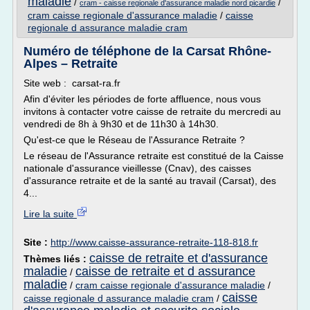
maladie
/
/
cram - caisse regionale d'assurance maladie nord picardie
cram caisse regionale d'assurance maladie
/
caisse
regionale d assurance maladie cram
Numéro de téléphone de la Carsat Rhône-
Alpes – Retraite
Site web : carsat-ra.fr
Afin d'éviter les périodes de forte affluence, nous vous
invitons à contacter votre caisse de retraite du mercredi au
vendredi de 8h à 9h30 et de 11h30 à 14h30.
Qu'est-ce que le Réseau de l'Assurance Retraite ?
Le réseau de l'Assurance retraite est constitué de la Caisse
nationale d'assurance vieillesse (Cnav), des caisses
d'assurance retraite et de la santé au travail (Carsat), des
4...
Lire la suite
Site :
http://www.caisse-assurance-retraite-118-818.fr
caisse de retraite et d'assurance
Thèmes liés :
maladie
caisse de retraite et d assurance
/
maladie
/
cram caisse regionale d'assurance maladie
/
caisse
caisse regionale d assurance maladie cram
/