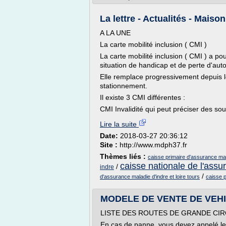
La lettre - Actualités - Maiso
A LA UNE
La carte mobilité inclusion ( CMI )
La carte mobilité inclusion ( CMI ) a po
situation de handicap et de perte d'aut
Elle remplace progressivement depuis le 1
stationnement.
Il existe 3 CMI différentes :
CMI Invalidité qui peut préciser des sou
Lire la suite
Date:
2018-03-27 20:36:12
Site :
http://www.mdph37.fr
Thèmes liés :
caisse primaire d'assurance malad
caisse nationale de l'assu
/
indre
/
d'assurance maladie d'indre et loire tours
caisse p
MODELE DE VENTE DE VEHICU
LISTE DES ROUTES DE GRANDE CI
En cas de panne, vous devez appelé le 