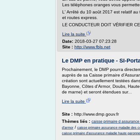
Les téléphones oranges vous permetten
L' Arrêté du 10 août 2017 est relatif a
et routes express.
LE CONDUCTEUR DOIT VÉRIFIER CE Q
Lire la suite
Date:
2018-03-27 07:23:28
Site :
http://www.fbls.net
Le DMP en pratique - SI-Porta
Prochainement, le DMP pourra directeme
auprès de sa Caisse primaire d'Assura
création sont actuellement testées dan
Bayonne, Côtes d'Armor, Doubs, Haute
de marne) et seront étendues sur...
Lire la suite
Site :
http://www.dmp.gouv.fr
Thèmes liés :
caisse primaire d assurance
/
d'armor
caisse primaire assurance maladie des c
caisse primaire d'assurance maladie haute garonne