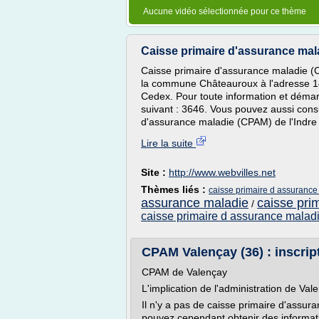
Aucune vidéo sélectionnée pour ce thème
Caisse primaire d'assurance malad
Caisse primaire d'assurance maladie (C
la commune Châteauroux à l'adresse 1
Cedex. Pour toute information et dém
suivant : 3646. Vous pouvez aussi consu
d'assurance maladie (CPAM) de l'Indre 
Lire la suite
Site :
http://www.webvilles.net
Thèmes liés :
caisse primaire d assurance 
assurance maladie
caisse pri
/
caisse primaire d assurance malad
CPAM Valençay (36) : inscript
CPAM de Valençay
L'implication de l'administration de Va
Il n'y a pas de caisse primaire d'assur
pouvez cependant obtenir des informat