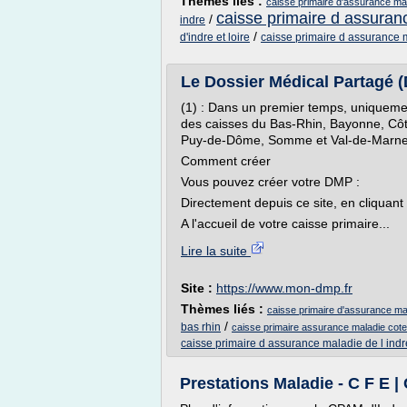
Thèmes liés :
caisse primaire d'assurance malad
caisse primaire d assura
/
indre
/
d'indre et loire
caisse primaire d assurance m
Le Dossier Médical Partagé (D
(1) : Dans un premier temps, uniquemen
des caisses du Bas-Rhin, Bayonne, Côt
Puy-de-Dôme, Somme et Val-de-Marne
Comment créer
Vous pouvez créer votre DMP :
Directement depuis ce site, en cliquant
A l'accueil de votre caisse primaire...
Lire la suite
Site :
https://www.mon-dmp.fr
Thèmes liés :
caisse primaire d'assurance mala
/
bas rhin
caisse primaire assurance maladie cot
caisse primaire d assurance maladie de l indr
Prestations Maladie - C F E | 