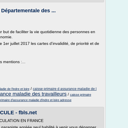
n Départementale des ...
ur but de faciliter la vie quotidienne des personnes en
onomie.
er juillet 2017 les cartes d'invalidité, de priorité et de
s mentions :...
/
caisse primaire d assurance maladie de l
ie de l'indre et loire
rance maladie des travailleurs
/
caisse primaire
rimaire d'assurance maladie d'indre et loire adresse
LE - fbls.net
RCULATION EN FRANCE
garagiste agréée seul habilité à venir vous dépanner.