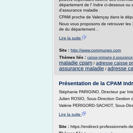
département de l' Indre ci-dessous ou al
d'assurance maladie .
CPAM proche de Valençay dans le dépar
Nous vous proposons de retrouver les 
de du département...
Lire la suite
Site :
http://www.communes.com
Thèmes liés :
caisse primaire d assurance
maladie cpam
adresse caisse p
/
assurance maladie
adresse ca
/
Présentation de la CPAM Indr
Stéphanie PARIGINO, Directeur par Int
Julien ROSIO, Sous-Direction Gestion 
Valérie PERIGORD-SACHOT, Sous-Directi
Lire la suite
Site :
https://endirect-professionnels-d