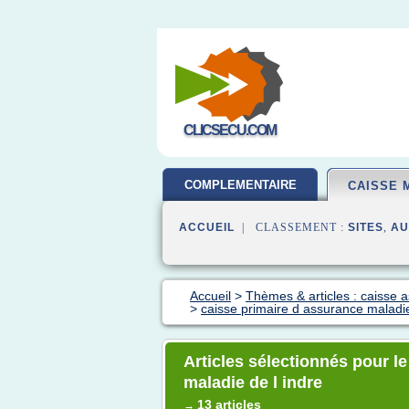
CLICSECU.COM
COMPLEMENTAIRE
CAISSE 
SANTE
ACCUEIL
| CLASSEMENT :
SITES
,
AU
Accueil
>
Thèmes & articles : caisse 
>
caisse primaire d assurance maladie
Articles sélectionnés pour l
maladie de l indre
13 articles
→