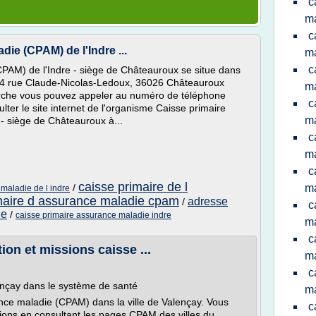
c
ma
c
ie (CPAM) de l'Indre ...
ma
c
PAM) de l'Indre - siège de Châteauroux se situe dans
4 rue Claude-Nicolas-Ledoux, 36026 Châteauroux
ma
arche vous pouvez appeler au numéro de téléphone
c
lter le site internet de l'organisme Caisse primaire
m
- siège de Châteauroux à...
c
m
c
caisse primaire de l
/
ma
maladie de l indre
maire d assurance maladie cpam
adresse
/
c
ie
/
caisse primaire assurance maladie indre
ma
c
ion et missions caisse ...
m
c
lençay dans le système de santé
ma
ance maladie (CPAM) dans la ville de Valençay. Vous
c
ions en consultant les pages CPAM des villes du