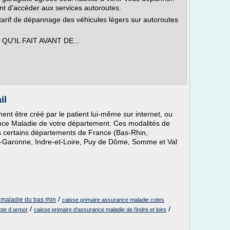
t d'accéder aux services autoroutes.
u tarif de dépannage des véhicules légers sur autoroutes
U'IL FAIT AVANT DE...
il
nt être créé par le patient lui-même sur internet, ou
nce Maladie de votre département. Ces modalités de
s certains départements de France (Bas-Rhin,
-Garonne, Indre-et-Loire, Puy de Dôme, Somme et Val
/
 maladie du bas rhin
caisse primaire assurance maladie cotes
/
/
ote d armor
caisse primaire d'assurance maladie de l'indre et loire