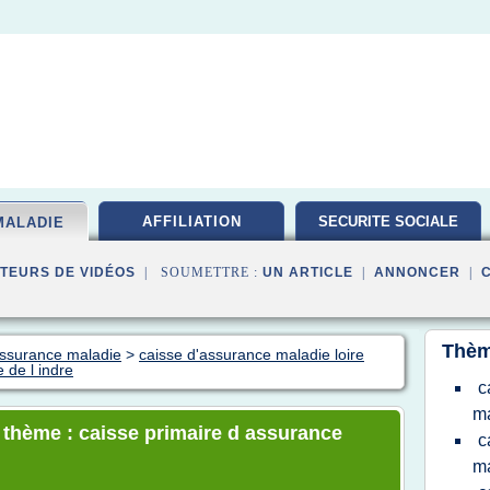
AFFILIATION
SECURITE SOCIALE
MALADIE
TEURS DE VIDÉOS
| SOUMETTRE :
UN ARTICLE
|
ANNONCER
|
Thèm
assurance maladie
>
caisse d'assurance maladie loire
 de l indre
c
ma
e thème : caisse primaire d assurance
c
ma