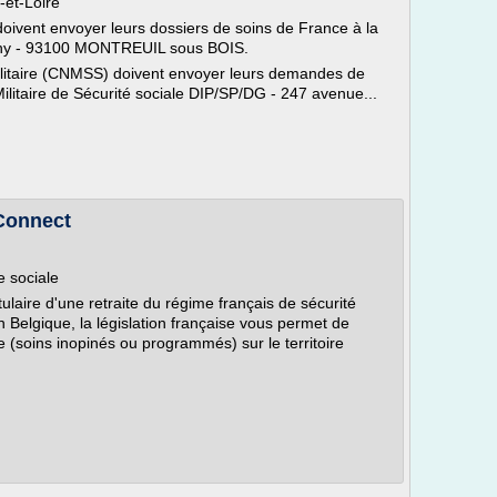
-et-Loire
ivent envoyer leurs dossiers de soins de France à la
osny - 93100 MONTREUIL sous BOIS.
militaire (CNMSS) doivent envoyer leurs demandes de
litaire de Sécurité sociale DIP/SP/DG - 247 avenue...
-Connect
e sociale
tulaire d'une retraite du régime français de sécurité
 Belgique, la législation française vous permet de
 (soins inopinés ou programmés) sur le territoire