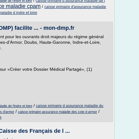
/
caisse primaire d assurance maladie de l
ie de l'indre et loire
nce maladie cpam
/
caisse primaire d'assurance maladie
aladie d indre et loire
MP) facilite ... - mon-dmp.fr
t pour les ouvrants droit majeurs du régime général
es-d'Armor, Doubs, Haute-Garonne, Indre-et-Loire,
.
 sur «Créer votre Dossier Médical Partagé», (1)
/
caisse primaire d assurance maladie du
die de l'indre et loire
/
/
es d'armor
caisse primaire assurance maladie des cote d armor
e
Caisse des Français de l ...