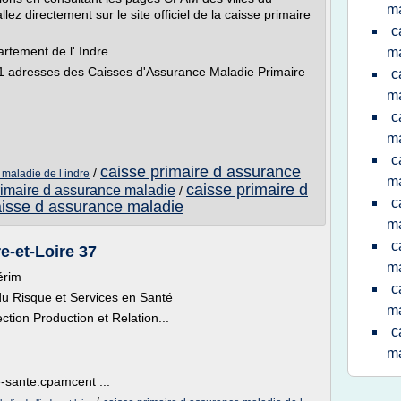
ma
lez directement sur le site officiel de la caisse primaire
c
tement de l' Indre
ma
1 adresses des Caisses d'Assurance Maladie Primaire
c
ma
c
ma
c
caisse primaire d assurance
/
 maladie de l indre
ma
caisse primaire d
rimaire d assurance maladie
/
c
isse d assurance maladie
ma
c
e-et-Loire 37
m
érim
c
du Risque et Services en Santé
ma
on Production et Relation...
c
ma
e-sante.cpamcent ...