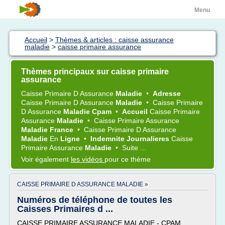
Menu
Accueil
>
Thèmes & articles : caisse assurance
maladie
>
caisse primaire assurance
Thèmes principaux sur caisse primaire
assurance
Caisse Primaire
D
Assurance
Maladie
•
Adresse
Caisse Primaire
D
Assurance
Maladie
•
Caisse Primaire
D
Assurance
Maladie Cpam
•
Accueil
Caisse Primaire
Assurance
Maladie
•
Caisse Primaire Assurance
Maladie France
•
Caisse Primaire
D
Assurance
Maladie
En
Ligne
•
Indemnite Journalieres
Caisse
Primaire Assurance
Maladie
•
Suite ...
Voir également
les vidéos
pour ce thème
CAISSE PRIMAIRE D ASSURANCE MALADIE »
Numéros de téléphone de toutes les
Caisses Primaires d ...
CAISSE PRIMAIRE ASSURANCE MALADIE - CPAM.