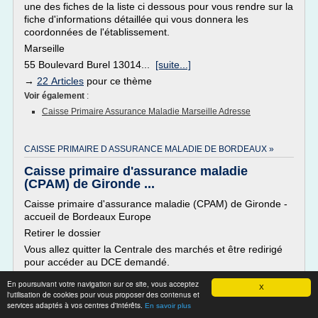
une des fiches de la liste ci dessous pour vous rendre sur la
fiche d'informations détaillée qui vous donnera les
coordonnées de l'établissement.
Marseille
55 Boulevard Burel 13014...
[suite...]
→
22 Articles
pour ce thème
Voir également
:
Caisse Primaire Assurance Maladie Marseille Adresse
CAISSE PRIMAIRE D ASSURANCE MALADIE DE BORDEAUX »
Caisse primaire d'assurance maladie
(CPAM) de Gironde ...
Caisse primaire d'assurance maladie (CPAM) de Gironde -
accueil de Bordeaux Europe
Retirer le dossier
Vous allez quitter la Centrale des marchés et être redirigé
pour accéder au DCE demandé.
Sélectionnez un mode de retrait :
En poursuivant votre navigation sur ce site, vous acceptez
X
l'utilisation de cookies pour vous proposer des contenus et
Retrait avec identification
services adaptés à vos centres d'intérêts.
En savoir plus
(recommandé : vous serez informé de toute modification de