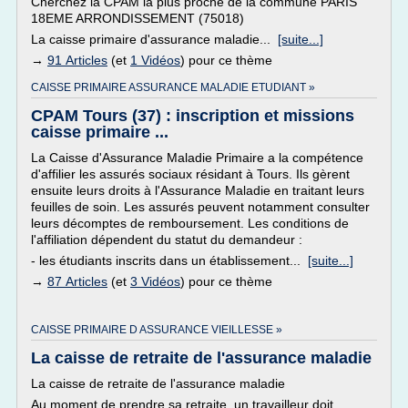
Cherchez la CPAM la plus proche de la commune PARIS
18EME ARRONDISSEMENT (75018)
La caisse primaire d'assurance maladie...
[suite...]
→
91 Articles
(et
1 Vidéos
) pour ce thème
CAISSE PRIMAIRE ASSURANCE MALADIE ETUDIANT »
CPAM Tours (37) : inscription et missions
caisse primaire ...
La Caisse d'Assurance Maladie Primaire a la compétence
d'affilier les assurés sociaux résidant à Tours. Ils gèrent
ensuite leurs droits à l'Assurance Maladie en traitant leurs
feuilles de soin. Les assurés peuvent notamment consulter
leurs décomptes de remboursement. Les conditions de
l'affiliation dépendent du statut du demandeur :
- les étudiants inscrits dans un établissement...
[suite...]
→
87 Articles
(et
3 Vidéos
) pour ce thème
CAISSE PRIMAIRE D ASSURANCE VIEILLESSE »
La caisse de retraite de l'assurance maladie
La caisse de retraite de l'assurance maladie
Au moment de prendre sa retraite, un travailleur doit