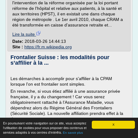
l'intervention de la réforme organisée par la loi portant
réforme de l'hôpital et relative aux patients, à la santé et
aux territoires (HPST), il en existait une dans chaque
région de métropole . Le 1er avril 2010, chaque CRAM a
été transformée en caisse d'assurance retraite et...
Lire la suite
Date:
2018-03-26 14:44:13
Site :
https://fr.m.wikipedia.org
Frontalier Suisse : les modalités pour
s’affilier à la ...
Les démarches à accomplir pour s'affilier à la CPAM
lorsque l'on est frontalier sont simples.
En revanche, si vous étiez affilié à une assurance privée
française, il y a du changement ! Car vous serez
obligatoirement rattaché à l'Assurance Maladie, vous
dépendrez alors du Régime Général des Frontaliers
(Sécurité Sociale). La nouvelle affiliation prendra effet à la
date...
En poursuivant votre navigation sur ce site, vous acceptez
X
l'utilisation de cookies pour vous proposer des contenus et
Lire la suite
services adaptés à vos centres d'intérêts.
En savoir plus