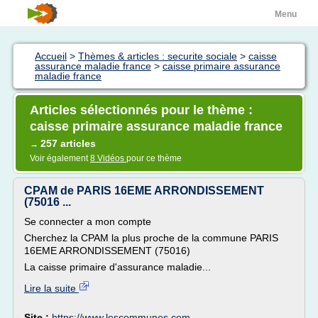
Menu
Accueil
>
Thèmes & articles : securite sociale
>
caisse
assurance maladie france
>
caisse primaire assurance
maladie france
Articles sélectionnés pour le thème :
caisse primaire assurance maladie france
257 articles
→
Voir également
8 Vidéos
pour ce thème
CPAM de PARIS 16EME ARRONDISSEMENT
(75016 ...
Se connecter a mon compte
Cherchez la CPAM la plus proche de la commune PARIS
16EME ARRONDISSEMENT (75016)
La caisse primaire d'assurance maladie...
Lire la suite
Site :
https://www.lescommunes.com