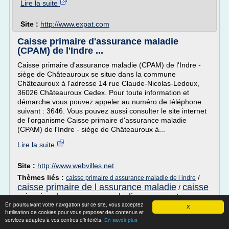
Lire la suite
Site :
http://www.expat.com
Caisse primaire d'assurance maladie
(CPAM) de l'Indre ...
Caisse primaire d'assurance maladie (CPAM) de l'Indre -
siège de Châteauroux se situe dans la commune
Châteauroux à l'adresse 14 rue Claude-Nicolas-Ledoux,
36026 Châteauroux Cedex. Pour toute information et
démarche vous pouvez appeler au numéro de téléphone
suivant : 3646. Vous pouvez aussi consulter le site internet
de l'organisme Caisse primaire d'assurance maladie
(CPAM) de l'Indre - siège de Châteauroux à...
Lire la suite
Site :
http://www.webvilles.net
Thèmes liés :
/
caisse primaire d assurance maladie de l indre
caisse primaire de l assurance maladie
caisse
/
primaire d assurance maladie cpam
adresse
/
En poursuivant votre navigation sur ce site, vous acceptez
caisse primaire d assurance maladie
/
caisse primaire
X
l'utilisation de cookies pour vous proposer des contenus et
assurance maladie indre
services adaptés à vos centres d'intérêts.
En savoir plus