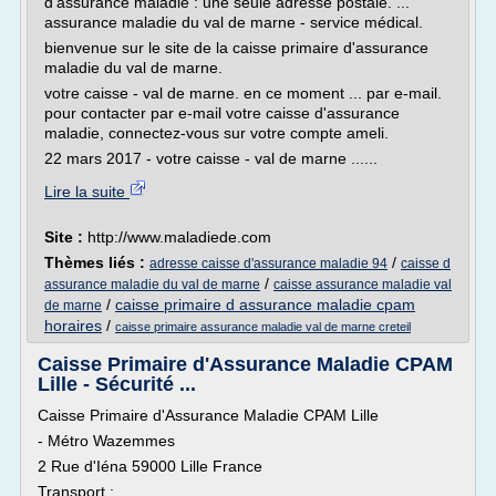
d'assurance maladie : une seule adresse postale. ...
assurance maladie du val de marne - service médical.
bienvenue sur le site de la caisse primaire d'assurance
maladie du val de marne.
votre caisse - val de marne. en ce moment ... par e-mail.
pour contacter par e-mail votre caisse d'assurance
maladie, connectez-vous sur votre compte ameli.
22 mars 2017 - votre caisse - val de marne ......
Lire la suite
Site :
http://www.maladiede.com
Thèmes liés :
/
adresse caisse d'assurance maladie 94
caisse d
/
assurance maladie du val de marne
caisse assurance maladie val
/
caisse primaire d assurance maladie cpam
de marne
horaires
/
caisse primaire assurance maladie val de marne creteil
Caisse Primaire d'Assurance Maladie CPAM
Lille - Sécurité ...
Caisse Primaire d'Assurance Maladie CPAM Lille
- Métro Wazemmes
2 Rue d'Iéna 59000 Lille France
Transport :