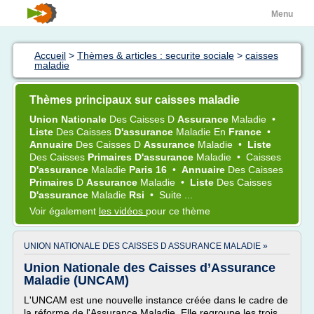
Menu
Accueil
>
Thèmes & articles : securite sociale
>
caisses
maladie
Thèmes principaux sur caisses maladie
Union Nationale
Des
Caisses
D
Assurance
Maladie
•
Liste
Des
Caisses
D'assurance
Maladie
En
France
•
Annuaire
Des
Caisses
D
Assurance
Maladie
•
Liste
Des
Caisses
Primaires D'assurance
Maladie
•
Caisses
D'assurance
Maladie
Paris 16
•
Annuaire
Des
Caisses
Primaires
D
Assurance
Maladie
•
Liste
Des
Caisses
D'assurance
Maladie
Rsi
•
Suite ...
Voir également
les vidéos
pour ce thème
UNION NATIONALE DES CAISSES D ASSURANCE MALADIE »
Union Nationale des Caisses d’Assurance
Maladie (UNCAM)
L'UNCAM est une nouvelle instance créée dans le cadre de
la réforme de l'Assurance Maladie. Elle regroupe les trois