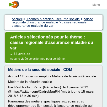
Menu
Accueil
>
Thèmes & articles : securite sociale
>
caisse
regionale d'assurance maladie
>
caisse regionale
d'assurance maladie du var
Articles sélectionnés pour le thème :
caisse regionale d'assurance maladie du
var
34 articles
→
Aucune vidéo sélectionnée pour ce thème
Métiers de la sécurité sociale - CDM
Accueil / Trouver un emploi / Métiers de la sécurité sociale
Métiers de la sécurité sociale
Par Reid Nalliat, Paris (Rédacteur) le 1 janvier 2012
@https://twitter.com/CadreMagRN (mis à jour le 15 mars
2018 à 13 h 36 min)
Panorama des métiers spécifiques aux soins et au
développement du lien social, à l'assurance maladie qui