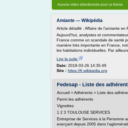
Aucune vidéo sélectionnée pour ce thème
Amiante — Wikipédia
Article détaillé : Affaire de l'amiante en
Aujourd'hui, analystes et commentateurs 
France comme un scandale de santé publi
manière très importante en France, no
les habitations individuelles. Par ailleurs
Lire la suite
Date:
2018-03-26 14:35:49
Site :
https://fr.wikipedia.org
Fedesap - Liste des adhéren
Accueil > Adhérents > Liste des adhére
Parmi les adhérents
Vignettes
1 2 3 TOULOUSE SERVICES
Entreprise de Services à la Personne a
exerçant depuis 2005 dans l'aglomérati