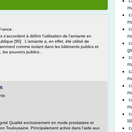
c
ma
c
ma
c
 France .
s'accordent à définir l'utilisation de l'amiante en
ma
que [90] . L'amiante a, en effet, été utilisé de
c
tamment comme isolant dans les bâtiments publics et
gi
, les pouvoirs publics...
c
ma
c
ma
c
ts
ma
nts
c
ma
c
lil
gréé Qualité exclusivement en mode prestataire et
on Toulousaine. Principalement active dans l'aide aux
c