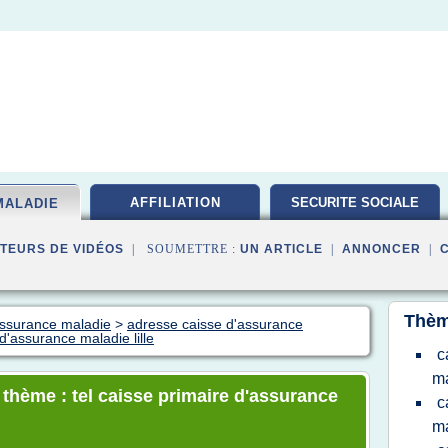
AFFILIATION
SECURITE SOCIALE
MALADIE
TEURS DE VIDÉOS
| SOUMETTRE :
UN ARTICLE
|
ANNONCER
|
Thèm
assurance maladie
>
adresse caisse d'assurance
 d'assurance maladie lille
c
ma
 thème : tel caisse primaire d'assurance
c
ma