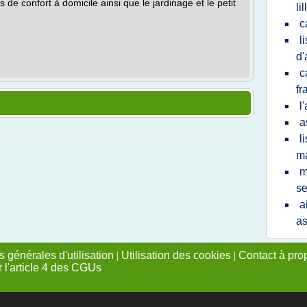
 de confort à domicile ainsi que le jardinage et le petit
lil
c
l
d'
c
fr
l
a
l
ma
m
se
a
as
 générales d'utilisation
|
Utilisation des cookies
|
Contact à pro
r l'article 4 des CGUs