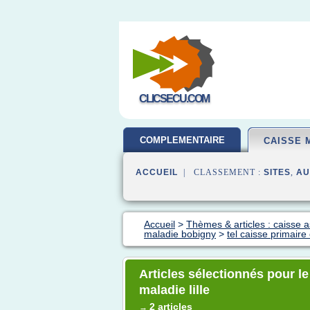
CLICSECU.COM
COMPLEMENTAIRE
CAISSE 
SANTE
ACCUEIL
| CLASSEMENT :
SITES
,
AU
Accueil
>
Thèmes & articles : caisse 
maladie bobigny
>
tel caisse primaire
Articles sélectionnés pour le
maladie lille
2 articles
→