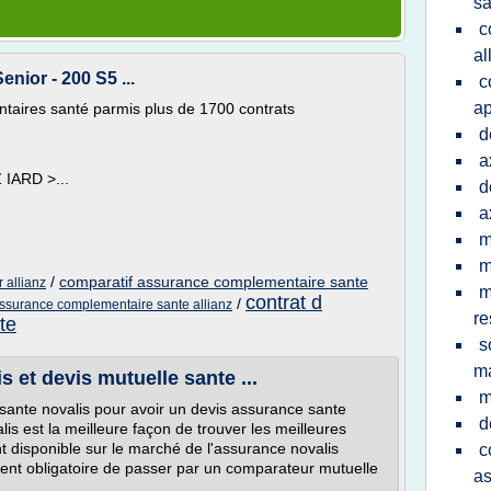
sa
c
al
enior - 200 S5 ...
c
ap
aires santé parmis plus de 1700 contrats
d
a
 IARD >...
d
a
m
m
/
comparatif assurance complementaire sante
 allianz
m
contrat d
/
ssurance complementaire sante allianz
re
te
s
ma
 et devis mutuelle sante ...
m
ante novalis pour avoir un devis assurance sante
d
is est la meilleure façon de trouver les meilleures
nt disponible sur le marché de l'assurance novalis
c
vent obligatoire de passer par un comparateur mutuelle
a