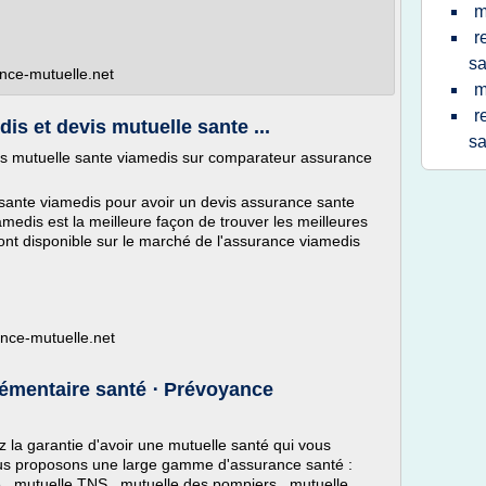
m
r
sa
ance-mutuelle.net
m
r
s et devis mutuelle sante ...
sa
is mutuelle sante viamedis sur comparateur assurance
ante viamedis pour avoir un devis assurance sante
medis est la meilleure façon de trouver les meilleures
ont disponible sur le marché de l'assurance viamedis
ance-mutuelle.net
lémentaire santé ⋅ Prévoyance
z la garantie d'avoir une mutuelle santé qui vous
ous proposons une large gamme d'assurance santé :
ée , mutuelle TNS , mutuelle des pompiers , mutuelle