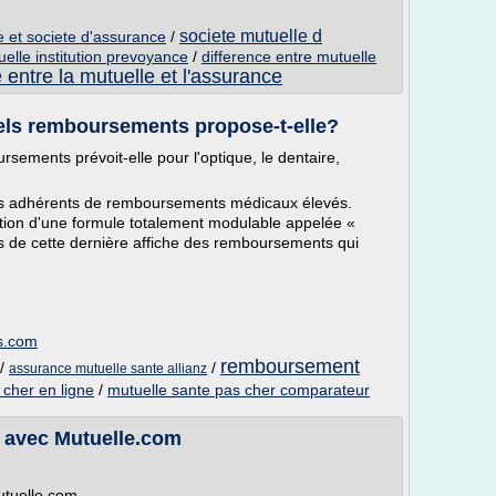
societe mutuelle d
e et societe d'assurance
/
elle institution prevoyance
/
difference entre mutuelle
e entre la mutuelle et l'assurance
els remboursements propose-t-elle?
ements prévoit-elle pour l'optique, le dentaire,
ses adhérents de remboursements médicaux élevés.
ation d'une formule totalement modulable appelée «
de cette dernière affiche des remboursements qui
s.com
remboursement
/
/
assurance mutuelle sante allianz
 cher en ligne
/
mutuelle sante pas cher comparateur
it avec Mutuelle.com
utuelle.com