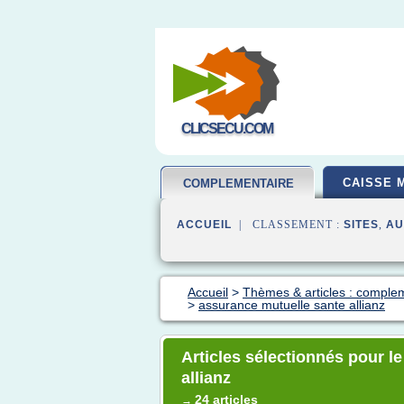
CLICSECU.COM
CAISSE 
COMPLEMENTAIRE
SANTE
ACCUEIL
| CLASSEMENT :
SITES
,
AU
Accueil
>
Thèmes & articles : comple
>
assurance mutuelle sante allianz
Articles sélectionnés pour l
allianz
24 articles
→