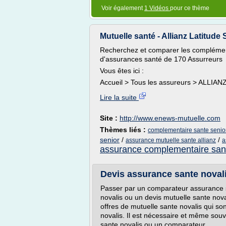
Voir également
1 Vidéos
pour ce thème
Mutuelle santé - Allianz Latitude S
Recherchez et comparer les complément
d'assurances santé de 170 Assurreurs
Vous êtes ici :
Accueil > Tous les assureurs > ALLIANZ
Lire la suite
Site :
http://www.enews-mutuelle.com
Thèmes liés :
complementaire sante senior
senior
/
/
assurance mutuelle sante allianz
a
assurance complementaire san
Devis assurance sante novalis
Passer par un comparateur assurance s
novalis ou un devis mutuelle sante noval
offres de mutuelle sante novalis qui so
novalis. Il est nécessaire et même sou
sante novalis ou un comparateur...