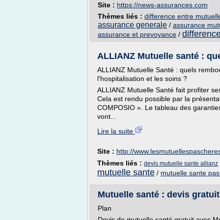
Site :
https://news-assurances.com
Thèmes liés :
difference entre mutuell
assurance generale
/
assurance mutu
differenc
assurance et prevoyance
/
ALLIANZ Mutuelle santé : qu
ALLIANZ Mutuelle Santé : quels rembours
l'hospitalisation et les soins ?
ALLIANZ Mutuelle Santé fait profiter 
Cela est rendu possible par la présent
COMPOSIO ». Le tableau des garanties 
vont...
Lire la suite
Site :
http://www.lesmutuellespaschere
Thèmes liés :
devis mutuelle sante allianz
mutuelle sante
/
mutuelle sante pas
Mutuelle santé : devis gratu
Plan
Devis de mutuelle santé gratuit avec M