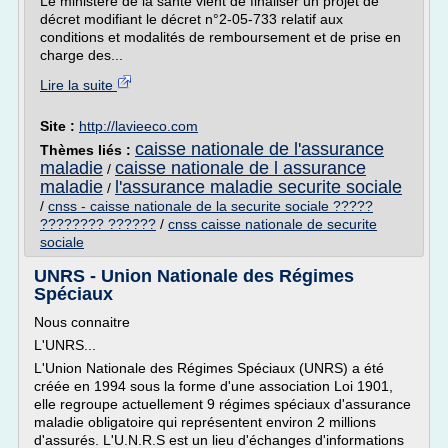
Le ministère de la santé vient de finaliser un projet de
décret modifiant le décret n°2-05-733 relatif aux
conditions et modalités de remboursement et de prise en
charge des...
Lire la suite
Site :
http://lavieeco.com
caisse nationale de l'assurance
Thèmes liés :
maladie
caisse nationale de l assurance
/
maladie
l'assurance maladie securite sociale
/
/
cnss - caisse nationale de la securite sociale ?????
???????? ??????
/
cnss caisse nationale de securite
sociale
UNRS - Union Nationale des Régimes
Spéciaux
Nous connaitre
L'UNRS...
L'Union Nationale des Régimes Spéciaux (UNRS) a été
créée en 1994 sous la forme d'une association Loi 1901,
elle regroupe actuellement 9 régimes spéciaux d'assurance
maladie obligatoire qui représentent environ 2 millions
d'assurés. L'U.N.R.S est un lieu d'échanges d'informations