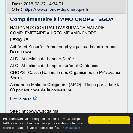
Date:
2018-03-27 14:34:51
Site :
https://www.monde-diplomatique.fr
Complémentaire à l’AMO CNOPS | SGDA
NATIONAUX CONTRAT D'ASSURANCE MALADIE
COMPLEMETAIRE AU REGIME AMO-CNOPS
LEXIQUE
Adhérent-Assuré : Personne physique sur laquelle repose
l'assurance.
ALD : Affections de Longue Durée.
ALC : Affections de Longue durée et Coûteuses.
CNOPS : Caisse Nationale des Organismes de Prévoyance
Sociale.
Assurance Maladie Obligatoire (AMO) : Régie par la loi 65-
00 portant code de la couverture...
Lire la suite
Site :
http://www.sgda.ma
l'organisme d'assurance maladie
Thèmes liés :
En poursuivant votre navigation sur ce site, vous acceptez
X
le regime general de l'assurance
l'utilisation de cookies pour vous proposer des contenus et
maternite
/
services adaptés à vos centres d'intérêts.
maladie
regime general de l assurance
En savoir plus
/