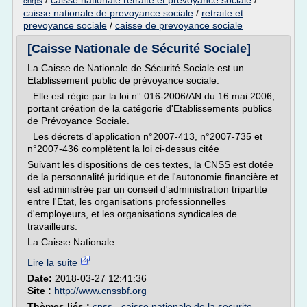
/
caisse nationale retraite et prevoyance sociale
/
cnrps
caisse nationale de prevoyance sociale
/
retraite et
prevoyance sociale
/
caisse de prevoyance sociale
[Caisse Nationale de Sécurité Sociale]
La Caisse de Nationale de Sécurité Sociale est un
Etablissement public de prévoyance sociale.
Elle est régie par la loi n° 016-2006/AN du 16 mai 2006,
portant création de la catégorie d'Etablissements publics
de Prévoyance Sociale.
Les décrets d'application n°2007-413, n°2007-735 et
n°2007-436 complètent la loi ci-dessus citée
Suivant les dispositions de ces textes, la CNSS est dotée
de la personnalité juridique et de l'autonomie financière et
est administrée par un conseil d'administration tripartite
entre l'Etat, les organisations professionnelles
d'employeurs, et les organisations syndicales de
travailleurs.
La Caisse Nationale...
Lire la suite
Date:
2018-03-27 12:41:36
Site :
http://www.cnssbf.org
Thèmes liés :
cnss - caisse nationale de la securite