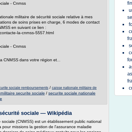
fi
sociale - Cnmss
u
ale militaire de sécurité sociale relative à mes
se
ations de soins prises en charge, 6 modes de contact
f
NMSS en suivant ce lien :
c
e-contacte-la-cnmss-5557.html
fr
s
sociale - Cnmss
c
fo
a CNMSS dans votre région et...
a
as
fr
/
c
ecurite sociale remboursements
caisse nationale militaire de
militaire securite sociale
/
securite sociale nationale
re
 sécurité sociale — Wikipédia
té sociale (CNMSS) est un établissement public national
e a pour missions la gestion de l'assurance maladie