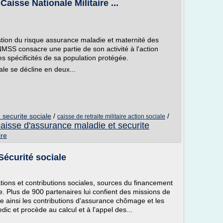
 Caisse Nationale Militaire ...
stion du risque assurance maladie et maternité des
CNMSS consacre une partie de son activité à l'action
es spécificités de sa population protégée.
iale se décline en deux...
e securite sociale
/
/
caisse de retraite militaire action sociale
caisse d'assurance maladie et securite
ire
Sécurité sociale
ations et contributions sociales, sources du financement
e. Plus de 900 partenaires lui confient des missions de
e ainsi les contributions d'assurance chômage et les
ic et procède au calcul et à l'appel des...