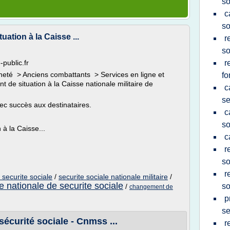
so
c
so
ation à la Caisse ...
r
so
-public.fr
r
nneté > Anciens combattants > Services en ligne et
fo
de situation à la Caisse nationale militaire de
c
se
ec succès aux destinataires.
c
so
à la Caisse...
c
r
so
r
e securite sociale
/
securite sociale nationale militaire
/
e nationale de securite sociale
so
/
changement de
p
se
sécurité sociale - Cnmss ...
r