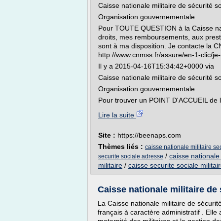
Caisse nationale militaire de sécurité 
Organisation gouvernementale
Pour TOUTE QUESTION à la Caisse nation
droits, mes remboursements, aux prest
sont à ma disposition. Je contacte la C
http://www.cnmss.fr/assure/en-1-clic/j
Il y a 2015-04-16T15:34:42+0000 via
Caisse nationale militaire de sécurité 
Organisation gouvernementale
Pour trouver un POINT D'ACCUEIL de l
Lire la suite
Site :
https://beenaps.com
Thèmes liés :
caisse nationale militaire s
/
caisse nationale 
securite sociale adresse
militaire
/
caisse securite sociale militai
Caisse nationale militaire de
La Caisse nationale militaire de sécuri
français à caractère administratif . Ell