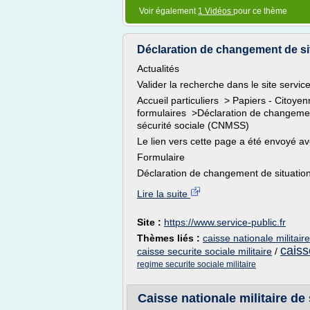
Voir également
1 Vidéos
pour ce thème
Déclaration de changement de situ
Actualités
Valider la recherche dans le site service
Accueil particuliers > Papiers - Citoye
formulaires >Déclaration de changement 
sécurité sociale (CNMSS)
Le lien vers cette page a été envoyé av
Formulaire
Déclaration de changement de situation 
Lire la suite
Site :
https://www.service-public.fr
Thèmes liés :
caisse nationale militair
caiss
caisse securite sociale militaire
/
regime securite sociale militaire
Caisse nationale militaire de 