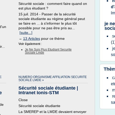
n
Sécurité sociale : comment faire quand on
d'
est plus étudiant ?
l
15 juil. 2014 - Passer de la sécurité
sociale étudiante au régime général peut
je n
se faire en ... à s'informer le plus tôt
d'un
soci
possible pour ne pas être pris au...
[suite...]
s
→
13 Articles
pour ce thème
e
(1
Voir également
:
r...
j
Je Ne Suis Plus Etudiant Securite
Sociale Lmde
so
Thèm
E
NUMERO ORGANISME AFFILIATION SECURITE
c
SOCIALE LMDE »
et
Sécurité sociale étudiante |
m
e
Intranet Ionis-STM
r
Close
sa
nde
Sécurité sociale étudiante
La SMEREP et la LMDE devaient envoyer