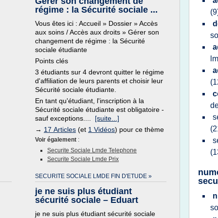
Gérer son changement de
a
régime : la Sécurité sociale ...
(9
Vous êtes ici : Accueil » Dossier » Accès
d
aux soins / Accès aux droits » Gérer son
so
changement de régime : la Sécurité
a
sociale étudiante
l
Points clés
a
3 étudiants sur 4 devront quitter le régime
d'affiliation de leurs parents et choisir leur
(1
Sécurité sociale étudiante.
c
En tant qu'étudiant, l'inscription à la
d
Sécurité sociale étudiante est obligatoire -
s
sauf exceptions....
[suite...]
(2
→
17 Articles
(et
1 Vidéos
) pour ce thème
Voir également
:
s
Securite Sociale Lmde Telephone
(1
Securite Sociale Lmde Prix
nume
SECURITE SOCIALE LMDE FIN D'ETUDE »
secu
je ne suis plus étudiant
n
sécurité sociale – Eduart
so
je ne suis plus étudiant sécurité sociale