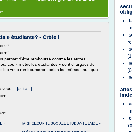
secu
obli
me
t
l
s
iale étudiante? - Créteil
r
ante?
s
ante?
(1
ous permet d'être remboursé comme les autres
s
es. Les « mutuelles étudiantes » sont chargées de
 : elles vous rembourseront selon les mêmes taux que
(6
s
de vous...
[suite...]
atte
lmd
ème
a
l
Lmde
o
E »
TARIF SECURITE SOCIALE ETUDIANTE LMDE »
so