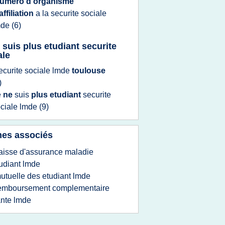
umero d'organisme
affiliation
a la
securite sociale
mde
(6)
e suis plus etudiant securite
ale
ecurite sociale lmde
toulouse
)
e
ne
suis
plus etudiant
securite
ciale lmde
(9)
es associés
aisse d'assurance maladie
udiant lmde
utuelle des etudiant lmde
emboursement complementaire
nte lmde