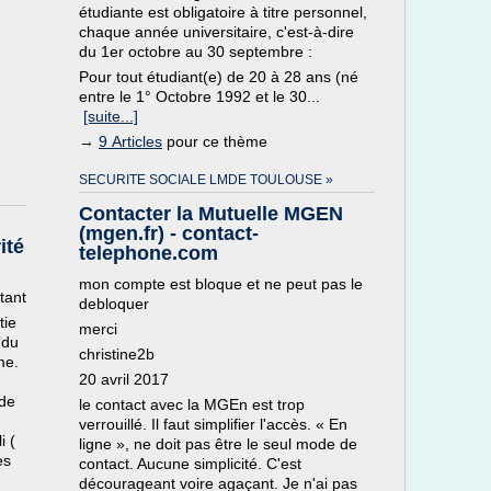
étudiante est obligatoire à titre personnel,
chaque année universitaire, c'est-à-dire
du 1er octobre au 30 septembre :
Pour tout étudiant(e) de 20 à 28 ans (né
entre le 1° Octobre 1992 et le 30...
[suite...]
→
9 Articles
pour ce thème
SECURITE SOCIALE LMDE TOULOUSE »
Contacter la Mutuelle MGEN
(mgen.fr) - contact-
ité
telephone.com
mon compte est bloque et ne peut pas le
tant
debloquer
tie
merci
 du
christine2b
me.
20 avril 2017
 de
le contact avec la MGEn est trop
verrouillé. Il faut simplifier l'accès. « En
i (
ligne », ne doit pas être le seul mode de
es
contact. Aucune simplicité. C'est
décourageant voire agaçant. Je n'ai pas