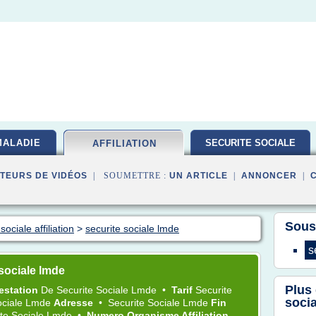
MALADIE
SECURITE SOCIALE
AFFILIATION
TEURS DE VIDÉOS
| SOUMETTRE :
UN ARTICLE
|
ANNONCER
|
Sous
ociale affiliation
>
securite sociale lmde
s
sociale lmde
Plus
estation
De
Securite Sociale Lmde
•
Tarif
Securite
soci
ociale Lmde
Adresse
•
Securite Sociale Lmde
Fin
ite Sociale Lmde
•
Numero Organisme Affiliation