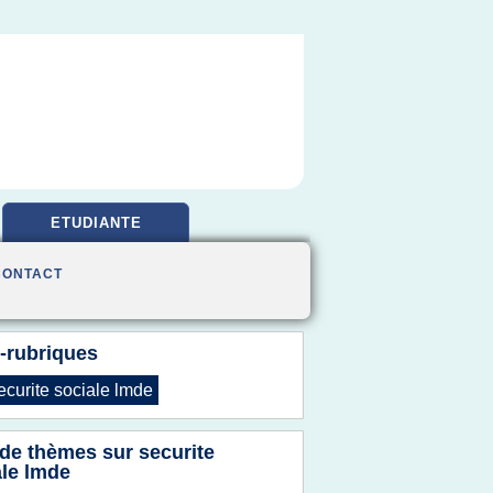
ETUDIANTE
CONTACT
-rubriques
ecurite sociale lmde
 de thèmes sur
securite
ale lmde