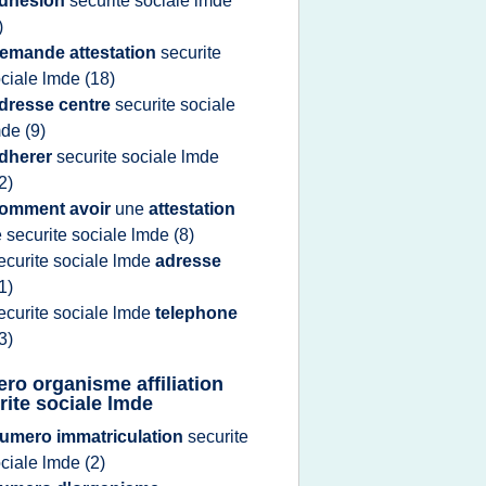
dhesion
securite sociale lmde
)
emande attestation
securite
ciale lmde
(18)
dresse centre
securite sociale
mde
(9)
dherer
securite sociale lmde
2)
omment avoir
une
attestation
e
securite sociale lmde
(8)
ecurite sociale lmde
adresse
1)
ecurite sociale lmde
telephone
3)
ro organisme affiliation
rite sociale lmde
umero immatriculation
securite
ciale lmde
(2)