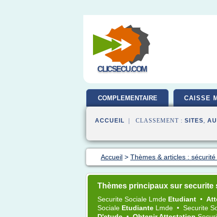
CLICSECU.COM
COMPLEMENTAIRE
CAISSE 
SANTE
ACCUEIL
| CLASSEMENT :
SITES
,
AU
Accueil
>
Thèmes & articles : sécurité s
Thèmes principaux sur securite 
Securite Sociale Lmde
Etudiant
•
Att
Sociale
Etudiante
Lmde
•
Securite S
D'etude
•
Obtenir Attestation
Secur