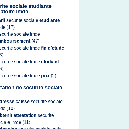
rite sociale etudiante
gatoire lmde
arif
securite sociale
etudiante
mde
(17)
ecurite sociale lmde
emboursement
(47)
ecurite sociale lmde
fin d'etude
3)
ecurite sociale lmde
etudiant
6)
ecurite sociale lmde
prix
(5)
station de securite sociale
e
dresse caisse
securite sociale
mde
(10)
btenir attestation
securite
ciale lmde
(11)