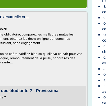
mu
a
co
x mutuelle et ...
d
c
oisir
co
nte obligatoire, comparez les meilleures mutuelles
c
ement, obtenez les devis en ligne de toutes nos
co
étudiant, sans engagement.
a
ch
oins chère, vérifiez bien ce qu'elle va couvrir pour vos
c
ptique, remboursement de la pilule, honoraires des
 santé...
et
a
c
a
m
e des étudiants ? - Previssima
av
c
nts ?
sa