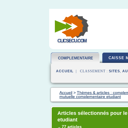
CLICSECU.COM
CAISSE 
COMPLEMENTAIRE
SANTE
ACCUEIL
| CLASSEMENT :
SITES
,
AU
Accueil
>
Thèmes & articles : comple
mutuelle complementaire etudiant
Articles sélectionnés pour l
etudiant
77 articles
→