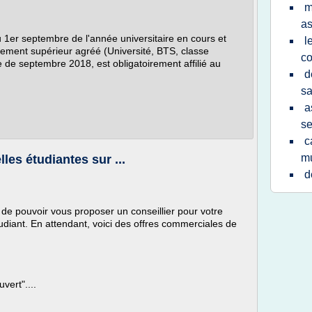
m
as
 1er septembre de l'année universitaire en cours et
l
nement supérieur agréé (Université, BTS, classe
co
rée de septembre 2018, est obligatoirement affilié au
d
sa
a
se
c
mu
les étudiantes sur ...
d
n de pouvoir vous proposer un conseillier pour votre
tudiant. En attendant, voici des offres commerciales de
vert"....