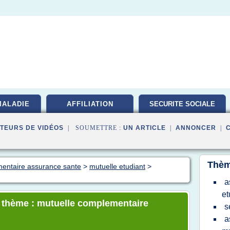
MALADIE
AFFILIATION
SECURITE SOCIALE
TEURS DE VIDÉOS
| SOUMETTRE :
UN ARTICLE
|
ANNONCER
|
Thèm
mentaire assurance sante
>
mutuelle etudiant
>
a
et
e thème : mutuelle complementaire
s
a